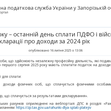
а податкова служба України у Запорізькій о
ортал
ку – останній день сплати ПДФО і війс
ларації про доходи за 2024 рік
опубліковано 16 липня 2025 о 13:06
оби, що здійснюють незалежну професійну діяльність, які подав
 до першого серпня 2025 року мають сплатити податок на доходи 
 для сплати:
 доходи фізичних осіб, що сплачується фізичними особам
ір, що сплачується за результатами декларування».
вських рахунків оприлюднені на вебпорталі ДПС в розділі «Ра
силанням:
https://zp.tax.gov.ua/rahunki-dlya-splati-platejiv