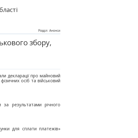
бласті
Розділ: Анонси
ькового збору,
али декларації про майновий
фізичних осіб та військовий
и за результатами річного
хунки для сплати платежів»