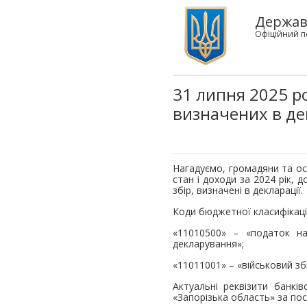
Державн
Офіційний п
31 липня 2025 ро
визначених в дек
Нагадуємо, громадяни та ос
стан і доходи за 2024 рік,
збір, визначені в декларації.
Коди бюджетної класифікації
«11010500» – «податок на
декларування»;
«11011001» – «військовий зб
Актуальні реквізити банкі
«Запорізька область» за по