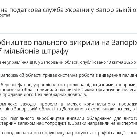
а податкова служба України у Запорізькій о
ортал
бництво пального викрили на Запорі
7 мільйонів штрафу
вне управління ДПС у Запорізькій області
, опубліковано 13 квітня 2026 о
 Запорізькій області триває системна робота з виведення паливно
 березні фахівці управління контролю за підакцизними товарами
апорізькій області виявили підприємця, який організував неле
а продавав його без необхідних дозволів.
омплекс заходів провели в межах кримінального провад
ліції в Запорізькій області та Державною екологічною інспекцію 
торії підпільного виробництва виявили обладнання для виго
актерним запахом нафтопродуктів. Зразки направили на експертиз
а продаж пального порушнику загрожують штрафні санкції – пона