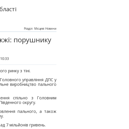
бласті
Розділ: Місцеві Новини
жжі: порушнику
 10:33
го ринку з тіні.
 Головного управління ДПС у
гальне виробництво пального
ження спільно з Головним
Південного округу.
товлення пального, а також
у.
д 7 мільйонів гривень.