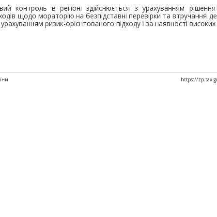
ий контроль в регіоні здійснюється з урахуванням рішен
аходів щодо мораторію на безпідставні перевірки та втручання де
 урахуванням ризик-орієнтованого підходу і за наявності високих 
аїни
https://zp.tax.