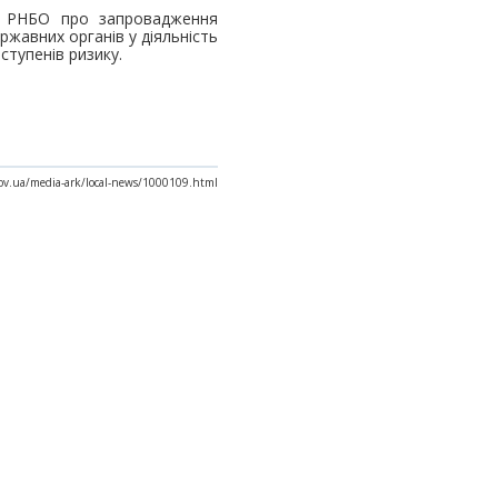
ня РНБО про запровадження
ржавних органів у діяльність
ступенів ризику.
gov.ua/media-ark/local-news/1000109.html