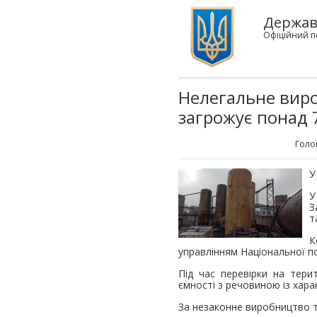
Державн
Офіційний п
Нелегальне виро
загрожує понад 
Голо
У
У
З
т
К
управлінням Національної по
Під час перевірки на тери
ємності з речовиною із хар
За незаконне виробництво т