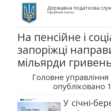
Державна податкова служб
Офіційний портал
На пенсійне і со
запоріжці направ
мільярди гривен
Головне управління 
опубліковано 1
У січні-бер