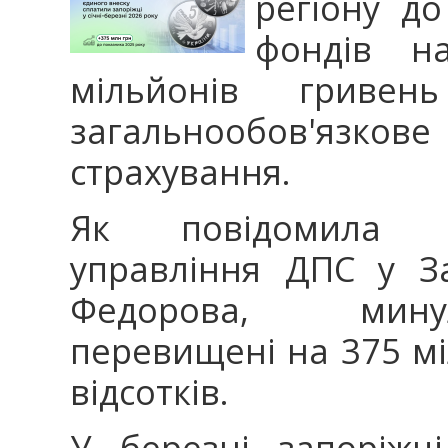
регіону до
фондів н
мільйонів гриве
загальнообов'язко
страхування.
Як повідомила н
управління ДПС у За
Федорова, мину
перевищені на 375 мі
відсотків.
У березні запоріжц