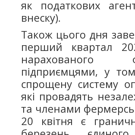
як податкових аген
внеску).
Також цього дня заве
перший квартал 202
нарахованого 
підприємцями, у том
спрощену систему оп
які провадять незале
та членами фермерськ
20 квітня є гранич
березень єдиного