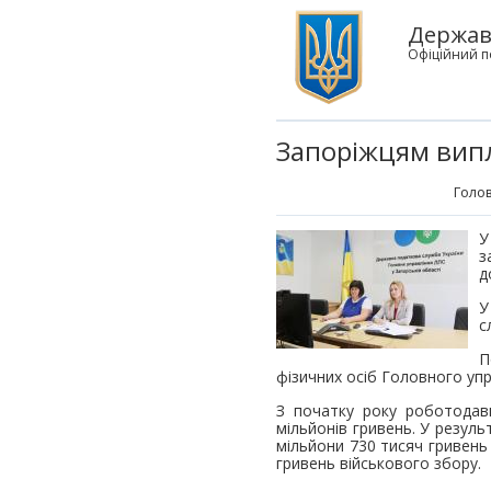
Державн
Офіційний п
Запоріжцям випл
Голов
У
з
д
У
с
П
фізичних осіб Головного упр
З початку року роботодав
мільйонів гривень. У резуль
мільйони 730 тисяч гривень 
гривень військового збору.