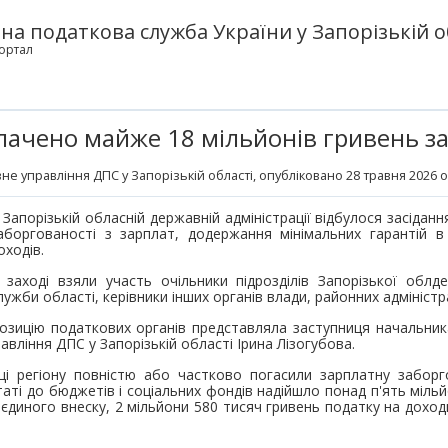
а податкова служба України у Запорізькій о
ортал
ачено майже 18 мільйонів гривень за
не управління ДПС у Запорізькій області
, опубліковано 28 травня 2026 о
 Запорізькій обласній державній адміністрації відбулося засіданн
аборгованості з зарплат, додержання мінімальних гарантій в 
оходів.
 заході взяли участь очільники підрозділів Запорізької облде
лужби області, керівники інших органів влади, районних адміністра
озицію податкових органів представляла заступниця начальник
авління ДПС у Запорізькій області Ірина Лізогубова.
ці регіону повністю або частково погасили зарплатну заборг
таті до бюджетів і соціальних фондів надійшло понад п'ять мільйо
єдиного внеску, 2 мільйони 580 тисяч гривень податку на доход