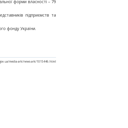
нальної форми власності – 79
редставників підприємств та
ого фонду України.
x.gov.ua/media-ark/news-ark/1015446.html