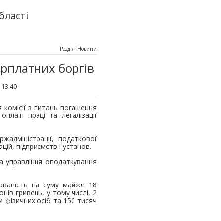
бласті
Розділ: Новини
рплатних боргів
 13:40
я комісії з питань погашення
оплаті праці та легалізації
ржадміністрації, податкової
цій, підприємств і установ.
а управління оподаткування
ованість на суму майже 18
нів гривень, у тому числі, 2
и фізичних осіб та 150 тисяч