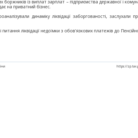
х боржників із виплат зарплат – підприємства державної і кому
дає на приватний бізнес.
оаналізували динаміку ліквідації заборгованості, заслухали п
питання ліквідації недоїмки з обов'язкових платежів до Пенсійн
аїни
https://zp.ta