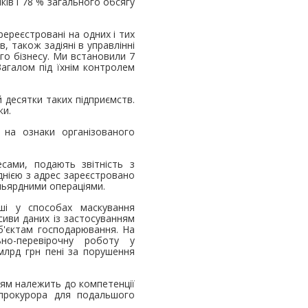
ків і 78 % загального обсягу
ереєстровані на одних і тих
, також задіяні в управлінні
го бізнесу. Ми встановили 7
Загалом під їхнім контролем
й десятки таких підприємств.
ки.
 на ознаки організованого
сами, подають звітність з
днією з адрес зареєстровано
мільярдними операціями.
іші у способах маскування
иви даних із застосуванням
уб'єктам господарювання. На
ьно-перевірочну роботу у
млрд грн пені за порушення
іям належить до компетенції
 прокурора для подальшого