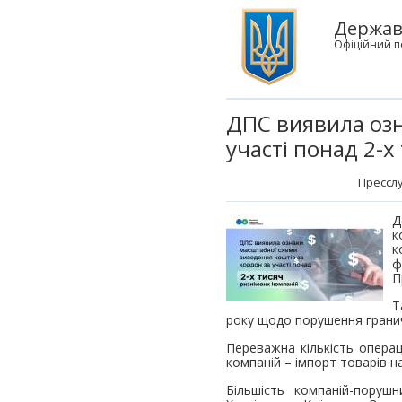
Державн
Офіційний п
ДПС виявила озн
участі понад 2-
Пресслу
Д
к
к
ф
П
Т
року щодо порушення гранич
Переважна кількість операц
компаній – імпорт товарів н
Більшість компаній-поруш