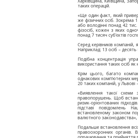
Харківщина, Київщина, Запор
таких операцій.
«Ще один факт, який привер
же фізичних осіб. Зокрема 1
або володінні понад 42 тис
фізосіб, кожен з яких одно
понад 7 тисяч суб’єктів гос
Серед керівників компаній, 
Наприклад: 13 осіб – десять 
Подібна концентрація упр
використання таких осіб як 
Крім цього, багато компа
однакових комп’ютерних мер
20 таких компаній, у Львові 
«Виявлення такої схеми з
правопорушень. Щоб встано
ризик-орієнтованих підході
підставі повідомлень На
встановленому законом пор
валютного законодавства», 
Подальше встановлення всіх
правоохоронних органів. 
опрацювання та прийняття р