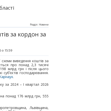
бласті
Розділ: Новини
ів за кордон за
 о 15:59
 схеми виведення коштів за
еться про понад 2,3 тисячі
 198 млрд грн і після цього
і субʼєктів господарювання.
Карнаух
.
ку за 2024 – І квартал 2026
 на понад 176 млрд грн, 555
пропетровщина, Львівщина,