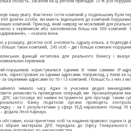
ізька область. Загалом на ці регіони припадає 73 % усіх порушни
нув нашу увагу. Фактично сотні компаній у подальшому були пер
 643 фізичні особи, які мають відношення до компаній-порушників
. інших компаній. Приклад, який навряд чи можливий для реально
часно є керівником або засновником більш ніж 500 компаній. 
подарювання», – сказала вона.
які у розшуку, десятки осіб очолюють одразу кілька, а подекуди 
і більше таких компаній, 245 осіб – дві і більше компанії-порушни
авлінських функцій нетипова для реального бізнесу і вказує
номінальних керівників.
ній-порушників користувалися одними й тими самими ІР-адре
еж, зареєстровані за одними адресами. Наприклад, у Києві за о
– за окремими адресами по 10 і 13 компаній. І більшість з них з 
айняло чимало часу. Адже їх учасники дедалі винахідлив
вити ризиковість проведених операцій, ми проаналізували мас
в. ДПС застосовує всі наявні інструменти для протидії таким с
ціонального банку податкові органи проводять контрол
ядку – за її результатами у сфері ЗЕД нараховано понад 70 
– додала Леся Карнаух.
 обставин, кола причетних осіб та надання правової оцінки їх д
Всі зібрані матеріали ДПС передала до Офісу Генерального
ішень відповідно до законодавства.