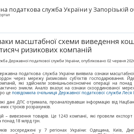
а податкова служба України у Запорізькій о
ортал
аки масштабної схеми виведення кошт
х тисяч ризикових компаній
жба Державної податкової служби України
, опубліковано 02 червня 2026
ержавна податкова служба України виявила ознаки масштабної
ордон через мережу ризикових суб’єктів господарювання. Йд
омпаній, які здійснили зовнішньоекономічні операції на понад
актично зникли. Аналіз вказує на ознаки скоординованої мереж
ро це
повідомила очільниця Державної податкової служби Леся 
акі дані ДПС отримала, проаналізувавши інформацію від Нацбан
них строків розрахунків.
ій – вивезення товарів. Це 1243 компанії, які провели експорт
а понад 18 млрд грн.
ників зосереджені у 7 регіонах України: Одещина, Київ, Дні