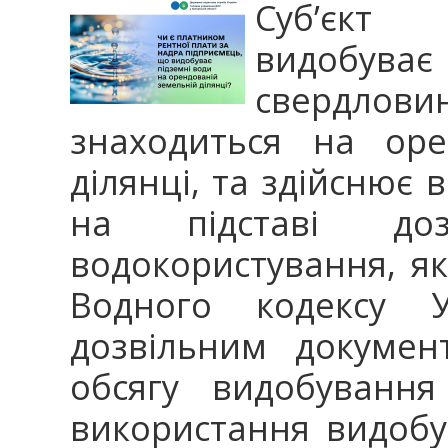
Суб’єкт 
видобуває 
свердлови
знаходиться на оре
ділянці, та здійснює
на підставі до
водокористування, як
Водного кодексу У
дозвільним докумен
обсягу видобуванн
використання видобу