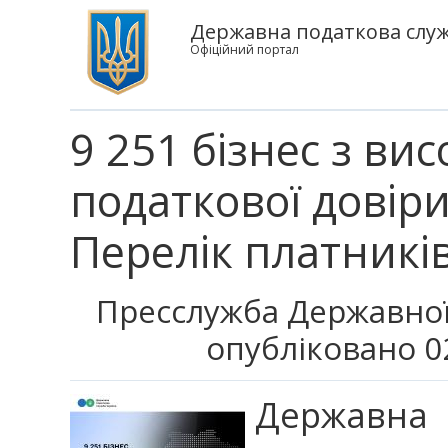
Державна податкова служб
Офіційний портал
9 251 бізнес з ви
податкової довір
Перелік платникі
Пресслужба Державної
опубліковано 0
Державн