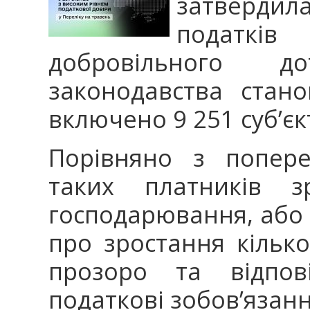
затверди
податкі
добровільного до
законодавства стан
включено 9 251 суб’є
Порівняно з попере
таких платників з
господарювання, або 
про зростання кілько
прозоро та відпов
податкові зобов’язанн