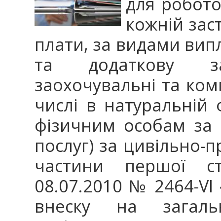
для робото
кожній зас
плати, за видами вип
та додаткову за
заохочувальні та ком
числі в натуральній
фізичним особам за 
послуг) за цивільно-
частини першої ст
08.07.2010 № 2464-VI 
внеску на загальн