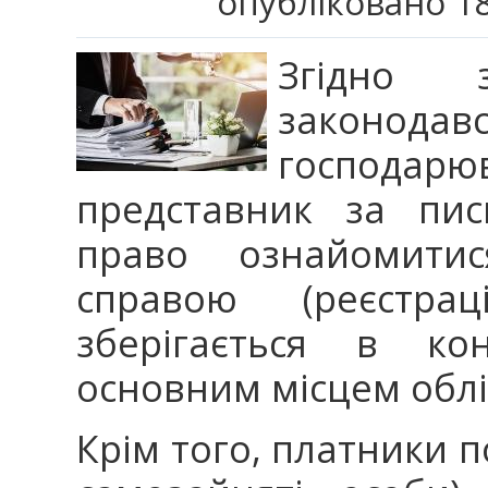
опубліковано 18
Згідно 
законо
господ
представник за пи
право ознайомити
справою (реєстра
зберігається в ко
основним місцем облі
Крім того, платники п