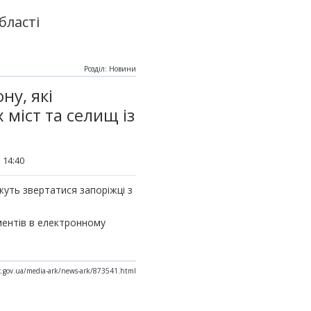
бласті
Розділ: Новини
ну, які
 міст та селищ із
 14:40
жуть звертатися запоріжці з
ументів в електронному
ax.gov.ua/media-ark/news-ark/873541.html