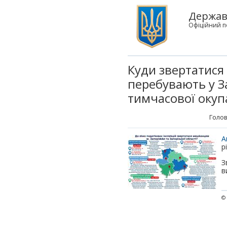
Державн
Офіційний п
Куди звертатися
перебувають у За
тимчасової окупа
Голов
А
р
З
в
© 