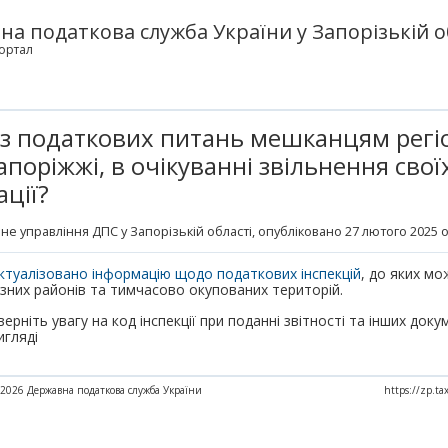
а податкова служба України у Запорізькій о
ортал
 з податкових питань мешканцям регіо
поріжжі, в очікуванні звільнення своїх
ції?
не управління ДПС у Запорізькій області
, опубліковано 27 лютого 2025 о
ктуалізовано інформацію щодо податкових інспекцій
, до яких мо
ізних районів та тимчасово окупованих територій.
верніть увагу на код інспекції при поданні звітності та інших док
игляді
2026 Державна податкова служба України
https://zp.t