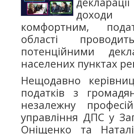
деклараці
доходи
комфортним, податк
області проводи
потенційними декл
населених пунктах рег
Нещодавно керівниці
податків з громадя
незалежну професій
управління ДПС у Зап
Оніщенко та Наталі