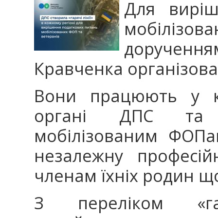
Для виріш
мобілізова
дорученн
Кравченка організован
Вони працюють у к
органі ДПС та н
мобілізованим ФОПа
незалежну професійн
членам їхніх родин щ
З переліком «г