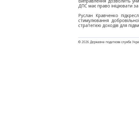
Виправлення дозволить уник
ДПС має право ініціювати за
Руслан Кравченко підкрес
стимулювання добровільно
стратегією доходів для під
© 2026 Державна податкова служба Укр