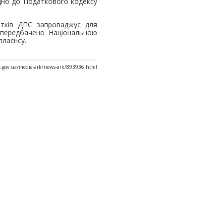
ідно до Податкового кодексу
атків ДПС запроваджує для
 передбачено Національною
плаєнсу.
ax.gov.ua/media-ark/news-ark/893936.html