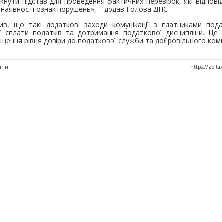
нути підстав для проведення фактичних перевірок, які відпов
 наявності ознак порушень», – додав Голова ДПС.
лив, що такі додаткові заходи комунікації з платниками под
ї сплати податків та дотримання податкової дисципліни. Це
вищення рівня довіри до податкової служби та добровільного ком
аїни
https://zp.t