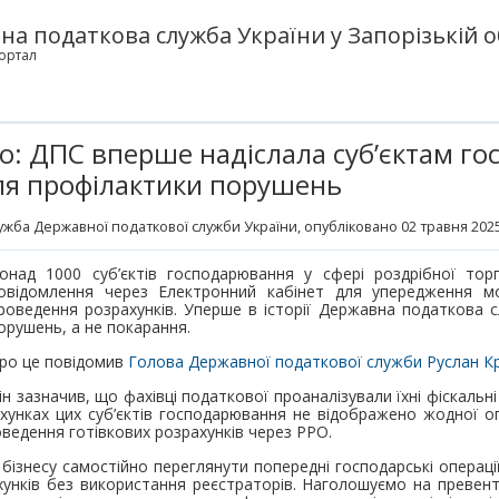
а податкова служба України у Запорізькій о
ортал
о: ДПС вперше надіслала суб’єктам г
ля профілактики порушень
ужба Державної податкової служби України
, опубліковано 02 травня 2025
онад 1000 суб’єктів господарювання у сфері роздрібної торг
овідомлення через Електронний кабінет для упередження м
роведення розрахунків. Уперше в історії Державна податкова 
орушень, а не покарання.
ро це повідомив
Голова Державної податкової служби Руслан Кр
ін зазначив, що фахівці податкової проаналізували їхні фіскальні
хунках цих суб’єктів господарювання не відображено жодної о
оведення готівкових розрахунків через РРО.
бізнесу самостійно переглянути попередні господарські операції
унків без використання реєстраторів. Наголошуємо на превент