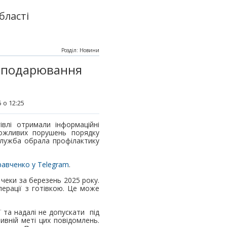
бласті
Розділ: Новини
осподарювання
 о 12:25
івлі отримали інформаційні
ожливих порушень порядку
служба обрала профілактику
авченко у Telegram
.
 чеки за березень 2025 року.
перації з готівкою. Це може
 та надалі не допускати під
ивній меті цих повідомлень.