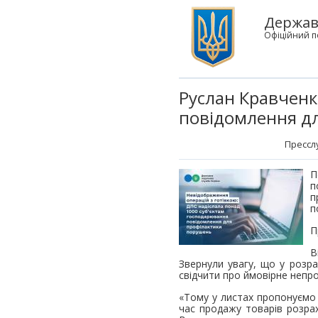
Державн
Офіційний п
Руслан Кравченк
повідомлення д
Прессл
П
п
п
п
П
В
Звернули увагу, що у розра
свідчити про ймовірне непр
«Тому у листах пропонуємо 
час продажу товарів розрах