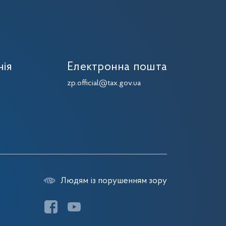
нія
Електронна пошта
zp.official@tax.gov.ua
Людям із порушенням зору