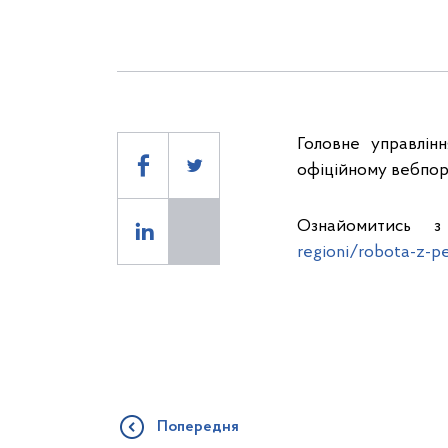
Головне управлін
офіційному вебпорт
Ознайомитись 
regioni/robota-z-pe
Попередня