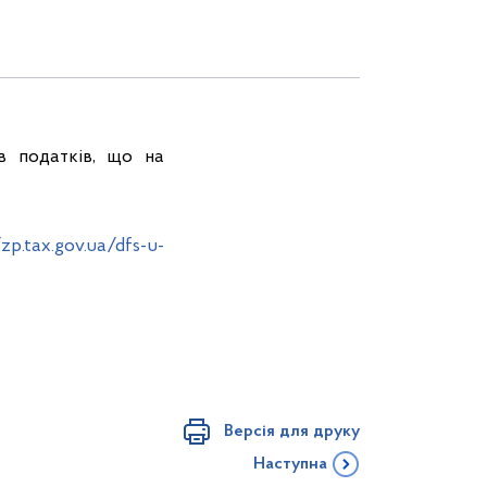
в податків, що на
/zp.tax.gov.ua/dfs-u-
Версія для друку
Наступна