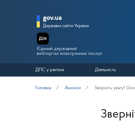
Перейти до основного вмісту
Головна сторінка Держа
gov.ua
Державні сайти України
Єдиний державний
вебпортал електронних послуг
ДПС у регіоні
Діяльність
Головна
Анонси
Зверніть увагу! Оно
Зверні