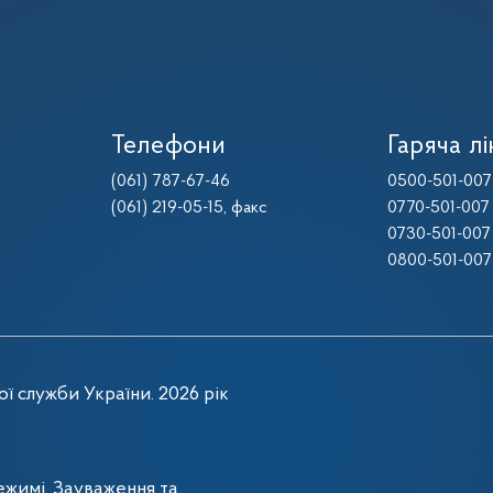
Телефони
Гаряча лі
(061) 787-67-46
0500-501-007
(061) 219-05-15
, факс
0770-501-007
0730-501-007
0800-501-007
ї служби України. 2026 рік
жимі. Зауваження та