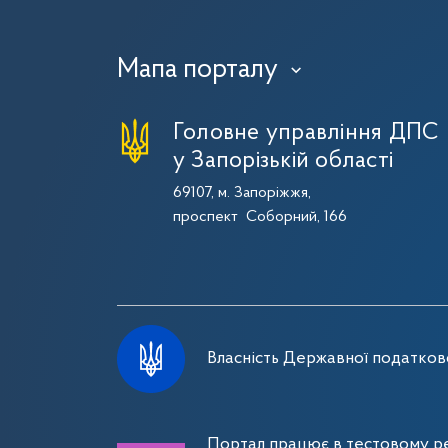
Мапа порталу
›
Головне управління ДПС
у Запорізькій області
69107, м. Запоріжжя,
проспект Соборний, 166
Власність Державної податково
Портал працює в тестовому ре