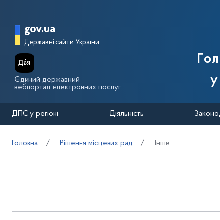
Перейти до основного вмісту
Головна сторінка Державної п
gov.ua
Державні сайти України
Го
у
Єдиний державний
вебпортал електронних послуг
ДПС у регіоні
Діяльність
Законо
Головна
Рішення місцевих рад
Інше