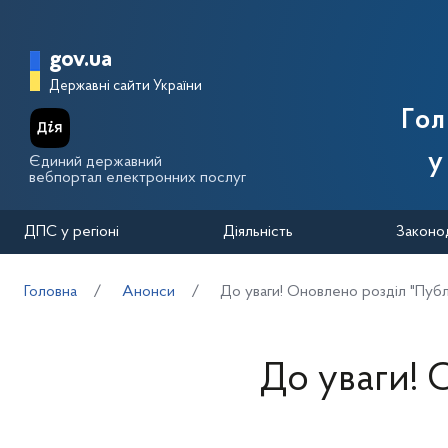
Перейти до основного вмісту
Головна сторінка Державної п
gov.ua
Державні сайти України
Го
у
Єдиний державний
вебпортал електронних послуг
ДПС у регіоні
Діяльність
Законо
Головна
Анонси
До уваги! Оновлено розділ "Публ
До уваги! 