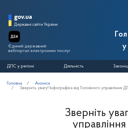
Перейти до основного вмісту
Головна сторінка Державної п
gov.ua
Державні сайти України
Го
у
Єдиний державний
вебпортал електронних послуг
ДПС у регіоні
Діяльність
Законо
Головна
Анонси
Зверніть увагу! Інфографіка від Головного управління 
Зверніть ува
управління 