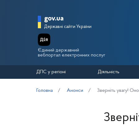
Перейти до основного вмісту
Головна сторінка Держа
gov.ua
Державні сайти України
Єдиний державний
вебпортал електронних послуг
ДПС у регіоні
Діяльність
Головна
Анонси
Зверніть увагу! Оно
Зверні