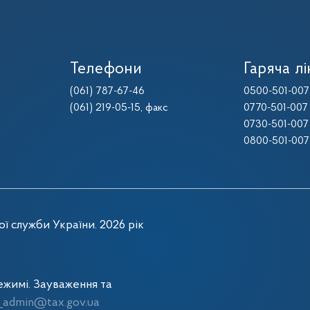
Телефони
Гаряча лі
(061) 787-67-46
0500-501-007
(061) 219-05-15
, факс
0770-501-007
0730-501-007
0800-501-007
ї служби України. 2026 рік
жимі. Зауваження та
admin@tax.gov.ua