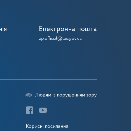
нія
Електронна пошта
zp.official@tax.gov.ua
Людям із порушенням зору
Корисні посилання