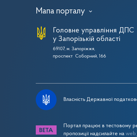
Мапа порталу
›
Головне управління ДПС
у Запорізькій області
69107, м. Запоріжжя,
проспект Соборний, 166
Власність Державної податково
Портал працює в тестовому ре
пропозиції надсилайте на
web_