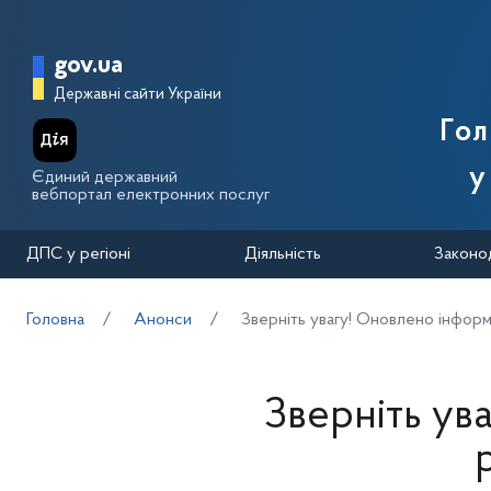
Перейти до основного вмісту
Головна сторінка Державної п
gov.ua
Державні сайти України
Го
у
Єдиний державний
вебпортал електронних послуг
ДПС у регіоні
Діяльність
Законо
Головна
Анонси
Зверніть увагу! Оновлено інформа
Зверніть ув