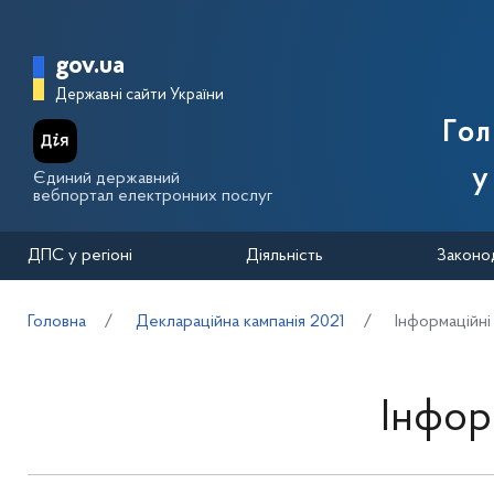
Перейти до основного вмісту
Головна сторінка Державної п
gov.ua
Державні сайти України
Го
у
Єдиний державний
вебпортал електронних послуг
ДПС у регіоні
Діяльність
Законо
Головна
Деклараційна кампанія 2021
Інформаційні
Інфор