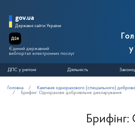
Перейти до основного вмісту
Головна сторінка Державної п
gov.ua
Державні сайти України
Го
у
Єдиний державний
вебпортал електронних послуг
ДПС у регіоні
Діяльність
Законо
Головна
Кампанія одноразового (спеціального) добровіл
Брифінг: Одноразове добровільне декларування
Брифінг: