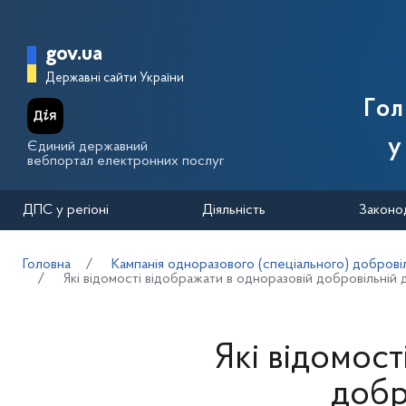
Перейти до основного вмісту
Головна сторінка Державної п
gov.ua
Державні сайти України
Го
у
Єдиний державний
вебпортал електронних послуг
ДПС у регіоні
Діяльність
Законо
Головна
Кампанія одноразового (спеціального) добровіл
Які відомості відображати в одноразовій добровільній 
Які відомост
добр