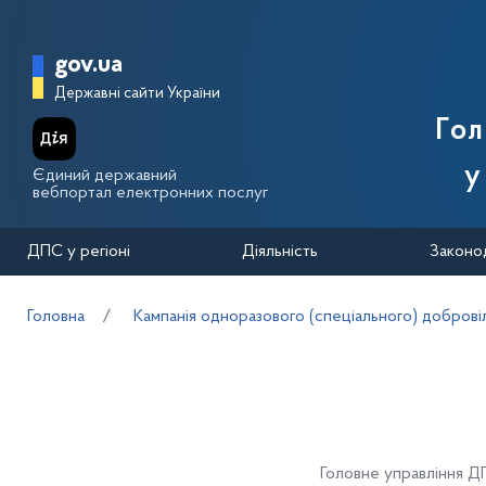
Перейти до основного вмісту
Головна сторінка Державної п
gov.ua
Державні сайти України
Го
у
Єдиний державний
вебпортал електронних послуг
ДПС у регіоні
Діяльність
Законо
Головна
Кампанія одноразового (спеціального) добровіл
Головне управління ДП