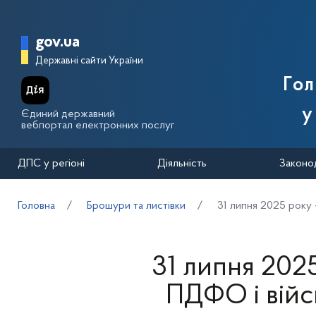
Перейти до основного вмісту
Головна сторінка Державної п
gov.ua
Державні сайти України
Го
у
Єдиний державний
вебпортал електронних послуг
ДПС у регіоні
Діяльність
Законо
Головна
Брошури та листівки
31 липня 2025 року 
31 липня 2025
ПДФО і війс