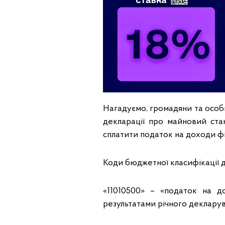
Нагадуємо, громадяни та особи
декларації про майновий ста
сплатити податок на доходи фіз
Коди бюджетної класифікації д
«11010500» – «податок на д
результатами річного декларув