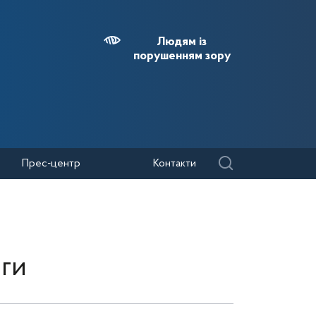
Людям із
порушенням зору
Прес-центр
Контакти
нги