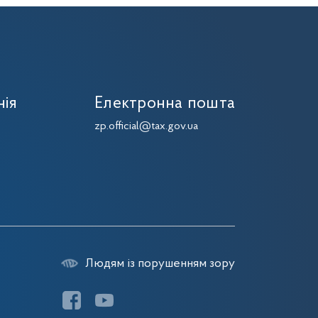
нія
Електронна пошта
zp.official@tax.gov.ua
Людям із порушенням зору