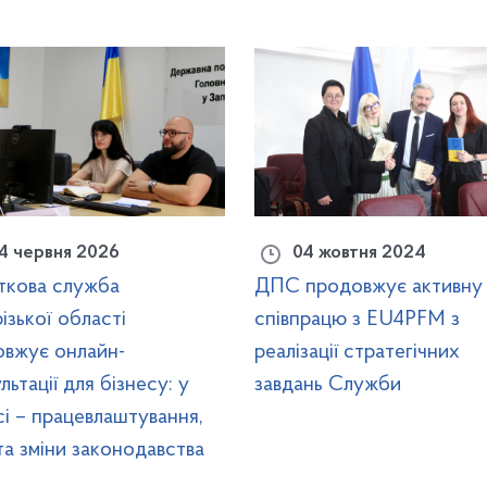
4 червня 2026
04 жовтня 2024
ткова служба
ДПС продовжує активну
ізької області
співпрацю з EU4PFM з
вжує онлайн-
реалізації стратегічних
льтації для бізнесу: у
завдань Служби
і – працевлаштування,
а зміни законодавства