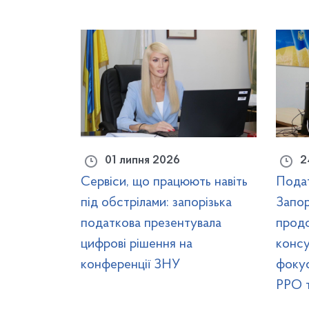
01 липня 2026
2
Сервіси, що працюють навіть
Пода
під обстрілами: запорізька
Запор
податкова презентувала
продо
цифрові рішення на
консу
конференції ЗНУ
фокус
РРО т