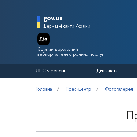
Перейти до основного вмісту
Головна сторінка Держа
gov.ua
Державні сайти України
Єдиний державний
вебпортал електронних послуг
ДПС у регіоні
Діяльність
Головна
Прес-центр
Фотогалерея
Пр