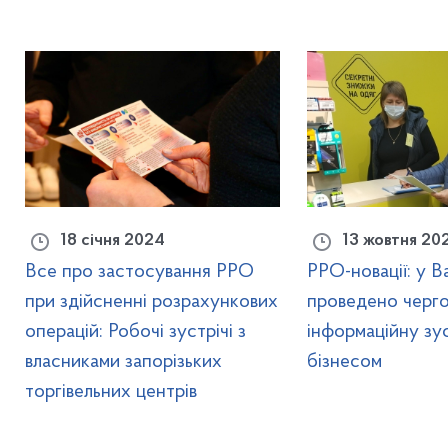
18 січня 2024
13 жовтня 20
Все про застосування РРО
РРО-новації: у В
при здійсненні розрахункових
проведено черг
операцій: Робочі зустрічі з
інформаційну зус
власниками запорізьких
бізнесом
торгівельних центрів