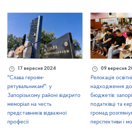
17 вересня 2024
09 вересня 
"Слава героям-
Релокація освітні
рятувальникам!": у
надходження до
Запорізькому районі відкрито
бюджетів: запорі
меморіал на честь
податківці та ке
представників відважної
громад розгляну
професії
перспективи і м