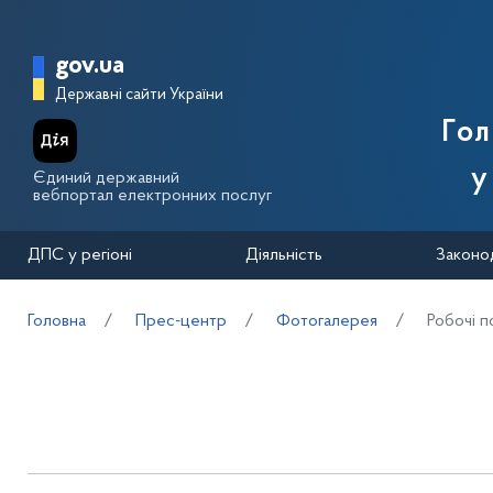
Перейти до основного вмісту
Головна сторінка Державної п
gov.ua
Державні сайти України
Го
у
Єдиний державний
вебпортал електронних послуг
ДПС у регіоні
Діяльність
Законо
Головна
Прес-центр
Фотогалерея
Робочі п