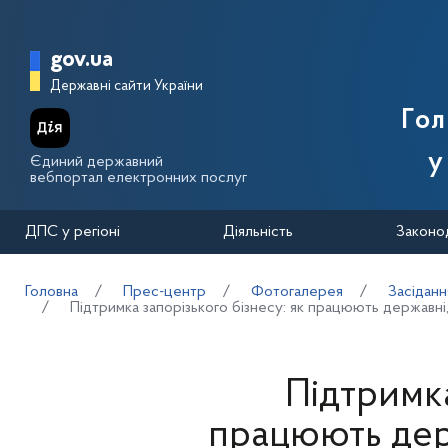
Перейти до основного вмісту
Головна сторінка Державної п
gov.ua
Державні сайти України
Го
у
Єдиний державний
вебпортал електронних послуг
ДПС у регіоні
Діяльність
Законо
Головна
Прес-центр
Фотогалерея
Засідання
Підтримка запорізького бізнесу: як працюють державні,
Підтримка
працюють держ