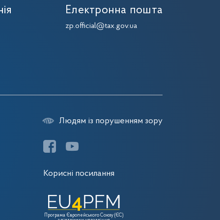
нія
Електронна пошта
zp.official@tax.gov.ua
Людям із порушенням зору
Корисні посилання
Програма Європейського Союзу (ЄС)