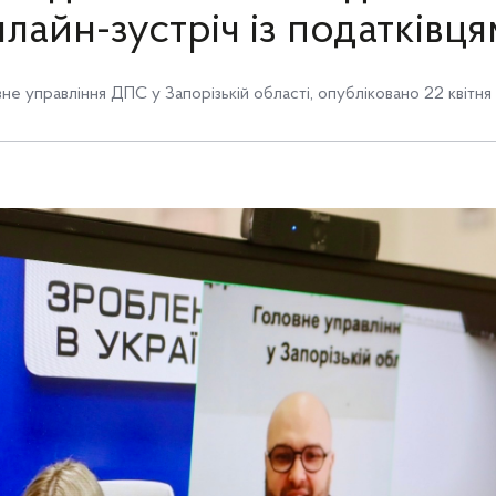
лайн-зустріч із податківц
не управління ДПС у Запорізькій області
, опубліковано 22 квітн