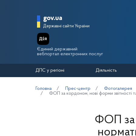
Перейти до основного вмісту
Головна сторінка Держа
gov.ua
Державні сайти України
Єдиний державний
вебпортал електронних послуг
ДПС у регіоні
Діяльність
Головна
Прес-центр
Фотогалерея
ФОП за кордоном, нові форми звітності та 
ФОП за 
нормати