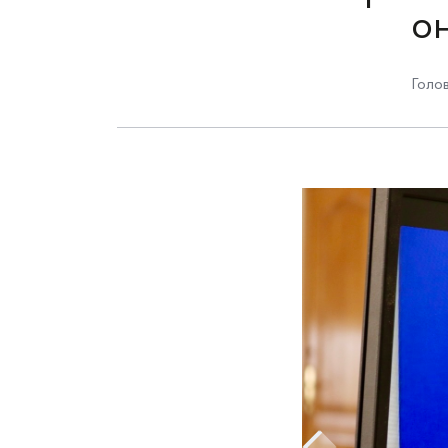
он
Голов