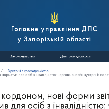
вної податкової служби України
Головне управління ДПС
у Запорізькій області
Законодавство
Для громадськості
Зустрічі з громадськістю
норматив для осіб з інвалідністю: чергова онлайн-зустріч із пода
кордоном, нові форми звіт
в для осіб з інвалідністю: