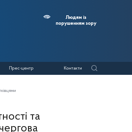
Людям із
порушенням зору
Прес-центр
Контакти
тківцями
ності та
 чергова