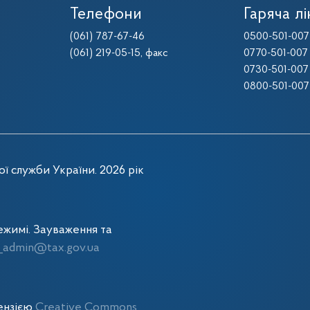
Телефони
Гаряча лі
(061) 787-67-46
0500-501-007
(061) 219-05-15
, факс
0770-501-007
0730-501-007
0800-501-007
ї служби України. 2026 рік
жимі. Зауваження та
admin@tax.gov.ua
цензією
Creative Commons