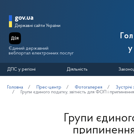
Перейти до основного вмісту
Головна сторінка Державної п
gov.ua
Державні сайти України
Го
у
Єдиний державний
вебпортал електронних послуг
ДПС у регіоні
Діяльність
Законо
Головна
Прес-центр
Фотогалерея
Зустрічі
Групи єдиного податку, звітність для ФОП і припинення
Групи єдиного
припинення 