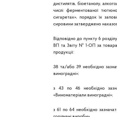
дистилятів, біоетанолу, алко
числі ферментованої тютюно
сигаретах», порядок їх запо
сировини затверджено наказом 
Відповідно до пункту 6 розділу
ВП та Звіту № 1-ОП за товара
продукції:
38 та/або 39 необхідно зазн
виноградні»;
з 43 по 46 необхідно заз
«Виноматеріали виноградні»;
з 61 по 64 необхідно зазнач
горілчані вироби».