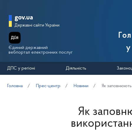
Перейти до основного вмісту
Головна сторінка Державної п
gov.ua
Державні сайти України
Го
у
Єдиний державний
вебпортал електронних послуг
ДПС у регіоні
Діяльність
Законо
Головна
Прес-центр
Новини
Як заповнюютьс
Як заповню
використанн