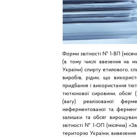
Форми звітності № 1-ВП (місяч
(в тому числі ввезення на м
України) спирту етилового, сп
виробів, рідин, що викорис
придбання і використання тют
тютюнової сировини, обсяг 
(вагу) реалізованої ферм
неферментованої та фермент
залишки та обсяг вирощуванн
звітності № 1-ОП (місячна) «З
територію України, вивезення 