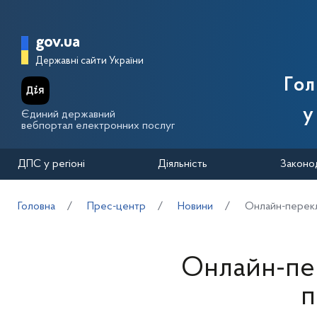
Перейти до основного вмісту
Головна сторінка Державної п
gov.ua
Державні сайти України
Го
у
Єдиний державний
вебпортал електронних послуг
ДПС у регіоні
Діяльність
Законо
Головна
Прес-центр
Новини
Онлайн-перекл
Онлайн-пе
п