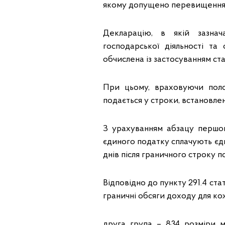
якому допущено перевищення 
Декларацію, в якій зазнач
господарської діяльності т
обчислена із застосуванням ста
При цьому, враховуючи поло
подається у строки, встановлен
З урахуванням абзацу першого
єдиного податку сплачують єди
днів після граничного строку п
Відповідно до пункту 291.4 ста
граничні обсяги доходу для ко
друга група – 834 розміри мі