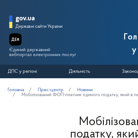
Перейти до основного вмісту
Головна сторінка Державної п
gov.ua
Державні сайти України
Го
у
Єдиний державний
вебпортал електронних послуг
ДПС у регіоні
Діяльність
Законо
Головна
Прес-центр
Новини
Мобілізований ФОП-платник єдиного податку, який в пер
Мобілізов
податку, яки