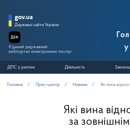
Перейти до основного вмісту
Головна сторінка Державної п
gov.ua
Державні сайти України
Го
у
Єдиний державний
вебпортал електронних послуг
ДПС у регіоні
Діяльність
Законо
Головна
Прес-центр
Новини
Які вина відно
Які вина відн
за зовнішні