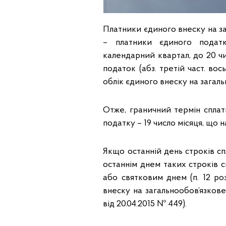
Платники єдиного внеску на з
– платники єдиного податк
календарний квартал, до 20 чи
податок (абз. третій част. вос
облік єдиного внеску на загал
Отже, граничний термін спла
податку – 19 число місяця, що 
Якщо останній день строків с
останнім днем таких строків 
або святковим днем (п. 12 ро
внеску на загальнообов’язков
від 20.04.2015 № 449).