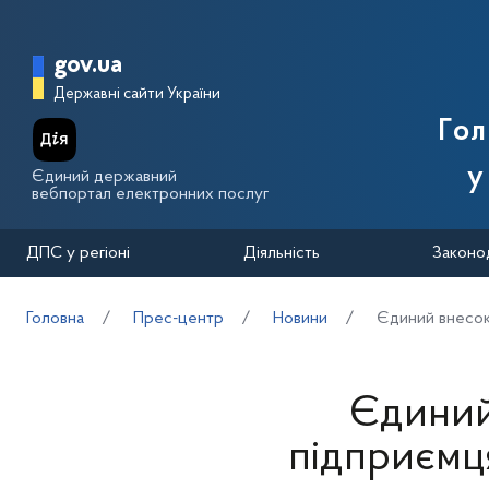
Перейти до основного вмісту
Головна сторінка Державної п
gov.ua
Державні сайти України
Го
у
Єдиний державний
вебпортал електронних послуг
ДПС у регіоні
Діяльність
Законо
Головна
Прес-центр
Новини
Єдиний внесок
Єдиний
підприємц