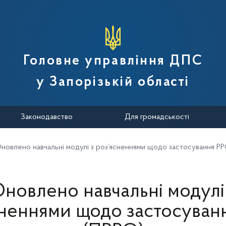
вної податкової служби України
Головне управління ДПС
у Запорізькій області
Законодавство
Для громадськості
новлено навчальні модулі з роз’ясненнями щодо застосування Р
новлено навчальні модулі
сненнями щодо застосуван