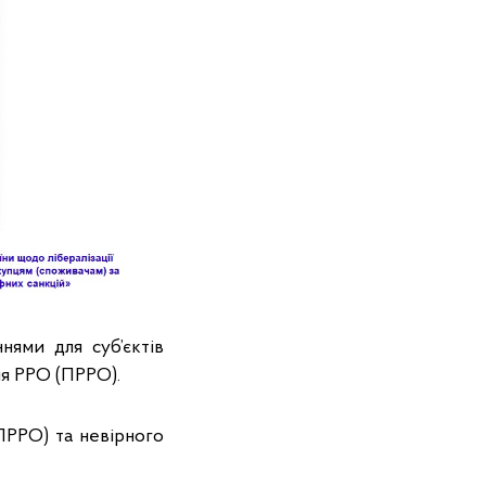
ями для суб’єктів
я РРО (ПРРО).
ПРРО) та невірного