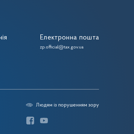
нія
Електронна пошта
zp.official@tax.gov.ua
Людям із порушенням зору