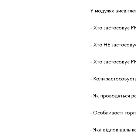
У модулях висвітлен
- Хто застосовує 
- Хто НЕ застосов
- Хто застосовує 
- Коли застосовує
- Як проводяться 
- Особливості торгі
- Яка відповідальн