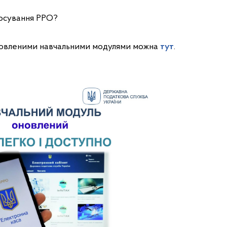
тосування РРО?
новленими навчальними модулями можна
тут
.