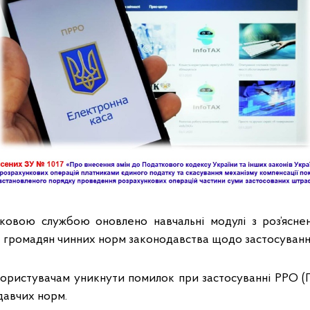
овою службою оновлено навчальні модулі з роз’ясненн
 громадян чинних норм законодавства щодо застосуванн
ористувачам уникнути помилок при застосуванні РРО (
давчих норм.