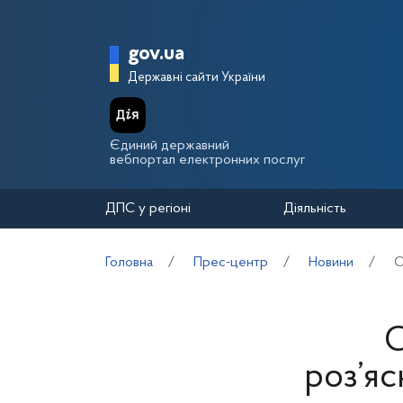
Перейти до основного вмісту
Головна сторінка Держа
gov.ua
Державні сайти України
Єдиний державний
вебпортал електронних послуг
ДПС у регіоні
Діяльність
Головна
Прес-центр
Новини
О
О
роз’я