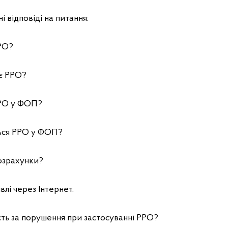
і відповіді на питання:
РРО?
ує РРО?
РРО у ФОП?
ться РРО у ФОП?
розрахунки?
влі через Інтернет.
ість за порушення при застосуванні РРО?