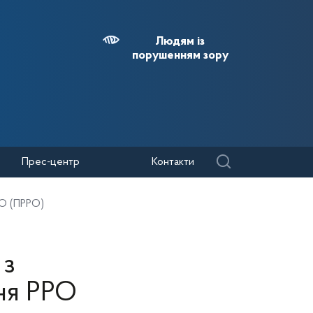
Людям із
порушенням зору
Прес-центр
Контакти
РО (ПРРО)
 з
ня РРО