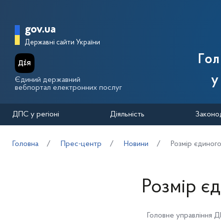
Перейти до основного вмісту
Головна сторінка Державної п
gov.ua
Державні сайти України
Го
у
Єдиний державний
вебпортал електронних послуг
ДПС у регіоні
Діяльність
Законо
Головна
Прес-центр
Новини
Розмір єдиного
Розмір єд
Головне управління Д