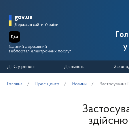
Перейти до основного вмісту
Головна сторінка Державної п
gov.ua
Державні сайти України
Го
у
Єдиний державний
вебпортал електронних послуг
ДПС у регіоні
Діяльність
Законо
Головна
Прес-центр
Новини
Застосування П
Застосува
здійсню