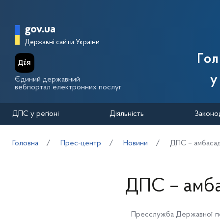
Перейти до основного вмісту
Головна сторінка Державної п
gov.ua
Державні сайти України
Го
у
Єдиний державний
вебпортал електронних послуг
ДПС у регіоні
Діяльність
Законо
Головна
Прес-центр
Новини
ДПС – амбасад
ДПС – амба
Пресслужба Державної по