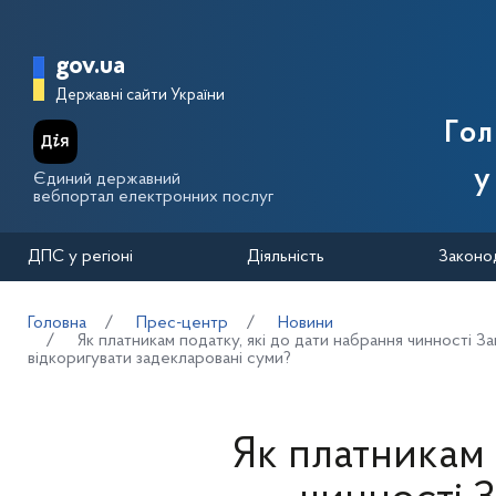
Перейти до основного вмісту
Головна сторінка Державної п
gov.ua
Державні сайти України
Го
у
Єдиний державний
вебпортал електронних послуг
ДПС у регіоні
Діяльність
Законо
Головна
Прес-центр
Новини
Як платникам податку, які до дати набрання чинності З
відкоригувати задекларовані суми?
Як платникам 