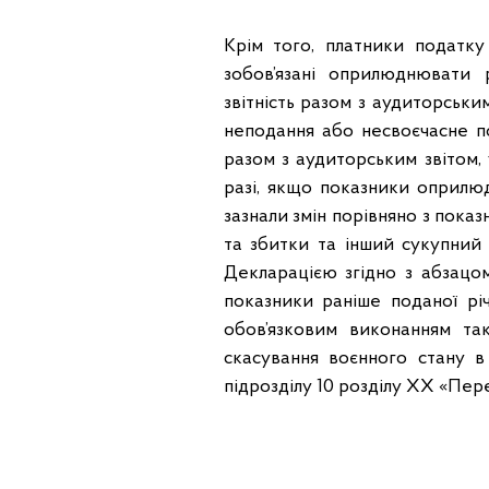
Крім того, платники податк
зобов’язані оприлюднювати р
звітність разом з аудиторськи
неподання або несвоєчасне по
разом з аудиторським звітом,
разі, якщо показники оприлюд
зазнали змін порівняно з показ
та збитки та інший сукупний 
Декларацією згідно з абзацом
показники раніше поданої річ
обов’язковим виконанням так
скасування воєнного стану в
підрозділу 10 розділу ХХ «Пер