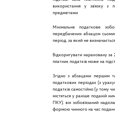
використання у зв’язку з 
предметами.
Мінімальне податкове зобов
передбачених абзацом сьомим 
період, за який не визначаєтьс
Відкоригувати нараховану за 2
платник податків може на підст
Згідно з абзацами першим та
податкових періодах (з ураху
податків самостійно (у тому ч
містяться у раніше поданій ни
ПКУ), він зобов’язаний надіс
формою чинного на час подан