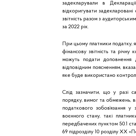
задекларували в Деклараці
відкоригувати задекларовані 
звітність разом з аудиторськи
за 2022 рік.
При цьому платники податку, я
фінансову звітність та річну 
можуть подати доповнення д
відповідним поясненням, вказа
яке буде використано контролю
Слід зазначити, що у разі с
порядку, вимог та обмежень, 
податкового зобов’язання у 
воєнного стану, такі платни
передбачених пунктом 50.1 стат
69 підрозділу 10 розділу ХХ «