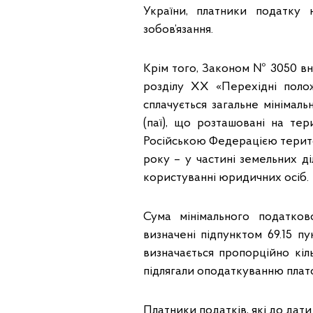
України, платники податку 
зобов’язання.
Крім того, Законом № 3050 вне
розділу ХХ «Перехідні поло
сплачується загальне мінімаль
(паї), що розташовані на те
Російською Федерацією територ
року – у частині земельних ді
користуванні юридичних осіб.
Сума мінімального податково
визначені підпунктом 69.15 п
визначається пропорційно кільк
підлягали оподаткуванню плат
Платники податків, які до дат