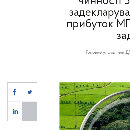
чинності 
задекларувал
прибуток МПЗ
за
Головне управління ДП