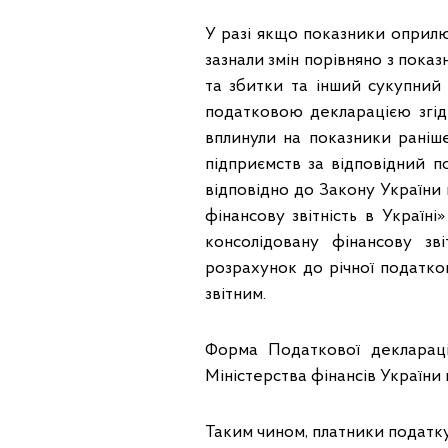
У разі якщо показники оприлюд
зазнали змін порівняно з показ
та збитки та інший сукупний 
податковою декларацією згідн
вплинули на показники раніше
підприємств за відповідний п
відповідно до Закону України 
фінансову звітність в Україні
консолідовану фінансову зв
розрахунок до річної податков
звітним.
Форма Податкової деклараці
Міністерства фінансів України в
Таким чином, платники податку