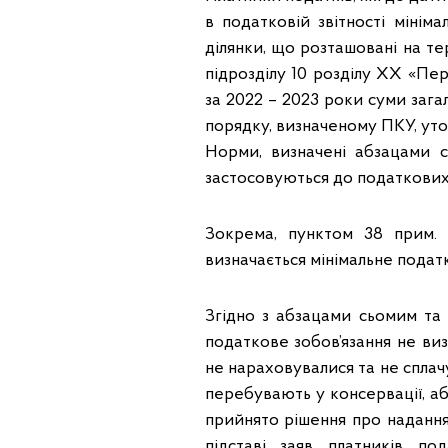
в податковій звітності мінім
ділянки, що розташовані на те
підрозділу 10 розділу ХХ «Пе
за 2022 – 2023 роки суми зага
порядку, визначеному ПКУ, ут
Норми, визначені абзацами с
застосовуються до податкових (
Зокрема, пунктом 38 прим. 
визначається мінімальне податк
Згідно з абзацами сьомим та 
податкове зобов’язання не визн
не нараховувалися та не сплач
перебувають у консервації, 
прийнято рішення про надання 
підставі заяв платників п