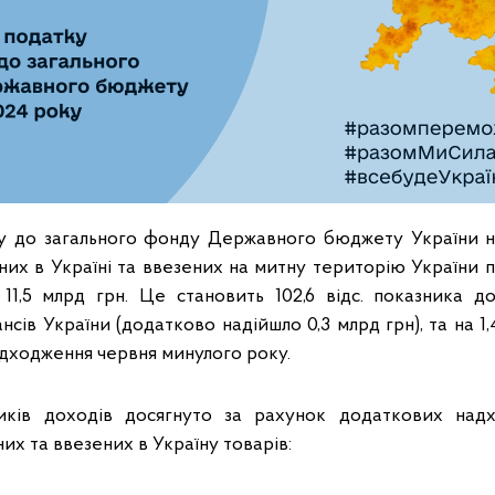
ку до загального фонду Державного бюджету України н
них в Україні та ввезених на митну територію України п
і 11,5 млрд грн. Це становить 102,6 відс. показника д
нсів України (додатково надійшло 0,3 млрд грн), та на 1,4
адходження червня минулого року.
иків доходів досягнуто за рахунок додаткових над
их та ввезених в Україну товарів: