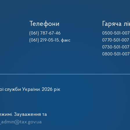
Телефони
Гаряча лі
(061) 787-67-46
0500-501-007
(061) 219-05-15
, факс
0770-501-007
0730-501-007
0800-501-007
ї служби України. 2026 рік
жимі. Зауваження та
admin@tax.gov.ua