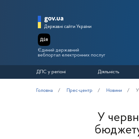
Перейти до основного вмісту
Головна сторінка Держа
gov.ua
Державні сайти України
Єдиний державний
вебпортал електронних послуг
ДПС у регіоні
Діяльність
Головна
Прес-центр
Новини
У
У червн
бюджету