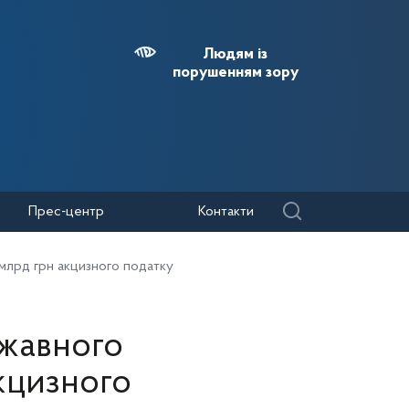
Людям із
порушенням зору
Прес-центр
Контакти
млрд грн акцизного податку
ржавного
кцизного