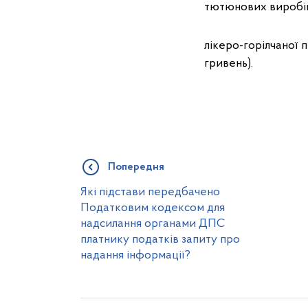
тютюнових виробів –
лікеро-горілчаної п
гривень).
Попередня
Які підстави передбачено
Податковим кодексом для
надсилання органами ДПС
платнику податків запиту про
надання інформації?