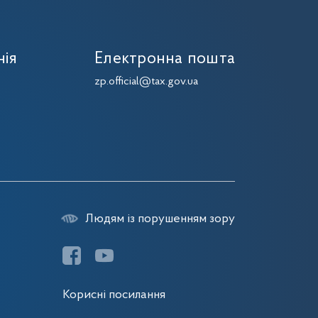
нія
Електронна пошта
zp.official@tax.gov.ua
Людям із порушенням зору
Корисні посилання