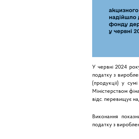
У червні 2024 ро
податку з виробле
(продукції) у сум
Міністерством фіна
відс. перевищує н
Виконання показн
податку з вироблен