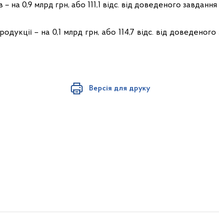
 на 0,9 млрд грн, або 111,1 відс. від доведеного завдання (
родукції – на 0,1 млрд грн, або 114,7 відс. від доведеного
Версія для друку