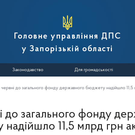
вної податкової служби України
Головне управління ДПС
у Запорізькій області
Законодавство
Для громадськості
 червні до загального фонду державного бюджету надійшло 11,5 
і до загального фонду де
 надійшло 11,5 млрд грн а