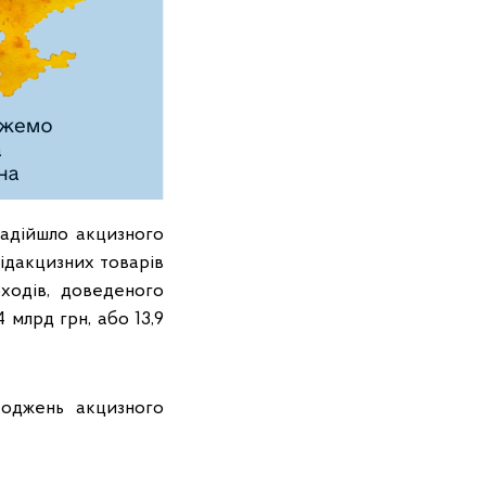
адійшло акцизного
ідакцизних товарів
оходів, доведеного
 млрд грн, або 13,9
ходжень акцизного