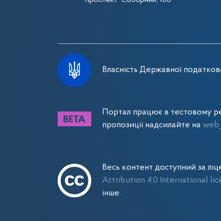
проспект Соборний, 166
Власність Державної податково
Портал працює в тестовому ре
пропозиції надсилайте на
web_
Весь контент доступний за лі
Attribution 4.0 International li
інше.