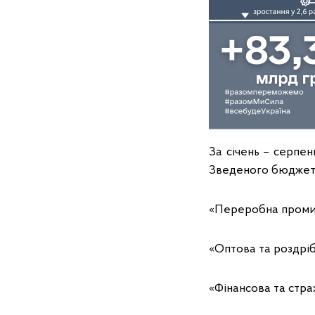
За січень – серпе
Зведеного бюджету 
«Переробна промисл
«Оптова та роздріб
«Фінансова та страх