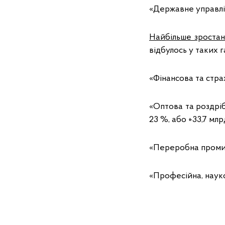
«Державне управлін
Найбільше зростан
відбулось у таких г
«Фінансова та страх
«Оптова та роздріб
23 %, або +33,7 млр
«Переробна промисл
«Професійна, науков