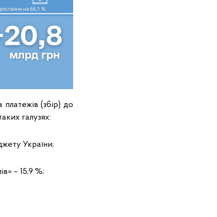
а платежів (збір) до
аких галузях:
джету України;
в» – 15,9 %;