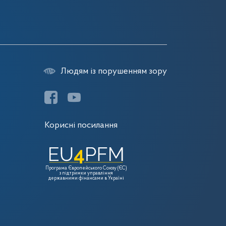
Людям із порушенням зору
Корисні посилання
Програма Європейського Союзу (ЄС)
з підтримки управління
державними фінансами в Україні