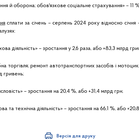
ня й оборона; обов'язкове соціальне страхування» – 11 %
ня
сплати за січень – серпень 2024 року відносно січня
алузях:
ова діяльність» – зростання у 2,6 раза, або +83,3 млрд гри
на торгівля; ремонт автотранспортних засобів i мотоцик
д гривень;
овість» – зростання на 20,4 %, або +31,4 млрд грн;
а та технічна діяльність» – зростання на 66,1 %, або +20,
Версія для друку