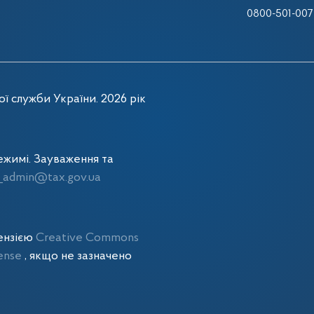
0800-501-007
ї служби України. 2026 рік
жимі. Зауваження та
admin@tax.gov.ua
цензією
Creative Commons
cense
, якщо не зазначено