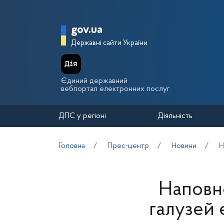
Перейти до основного вмісту
Головна сторінка Держа
gov.ua
Державні сайти України
Єдиний державний
вебпортал електронних послуг
ДПС у регіоні
Діяльність
Головна
Прес-центр
Новини
Н
Наповне
галузей 