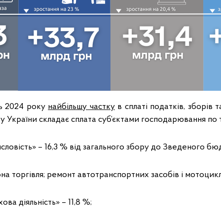
нь 2024 року
найбільшу частку
в сплаті податків, зборів т
України складає сплата суб’єктами господарювання по т
овість» – 16,3 % від загального збору до Зведеного бю
на торгівля; ремонт автотранспортних засобів i мотоциклі
ова діяльність» – 11,8 %;