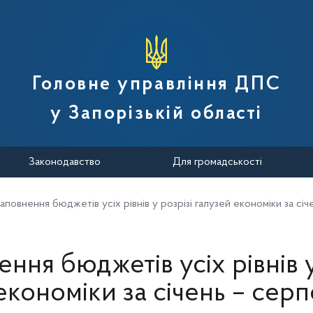
вної податкової служби України
Головне управління ДПС
у Запорізькій області
Законодавство
Для громадськості
аповнення бюджетів усіх рівнів у розрізі галузей економіки за сі
ння бюджетів усіх рівнів у
економіки за січень – сер