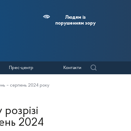
Людям із
порушенням зору
Прес-центр
Контакти
чень – серпень 2024 року
 розрізі
пень 2024