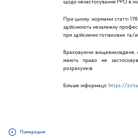
щодо незастосування РРО в інш
При цьому, нормами статті 178
здійснюють незалежну професі
при здійсненні готівкових та/
Враховуючи вищевикладене, фі
мають право не застосовув
розрахунків.
Більше інформації:
https://zir
Попередня