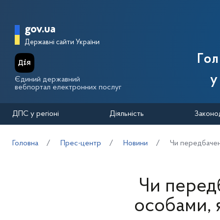
Перейти до основного вмісту
Головна сторінка Державної п
gov.ua
Державні сайти України
Го
у
Єдиний державний
вебпортал електронних послуг
ДПС у регіоні
Діяльність
Законо
Головна
Прес-центр
Новини
Чи передбачен
Чи перед
особами, 