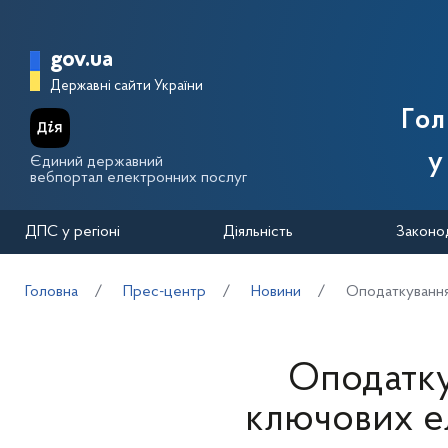
Перейти до основного вмісту
Головна сторінка Державної п
gov.ua
Державні сайти України
Го
у
Єдиний державний
вебпортал електронних послуг
ДПС у регіоні
Діяльність
Законо
Головна
Прес-центр
Новини
Оподаткування 
Оподатку
ключових ел