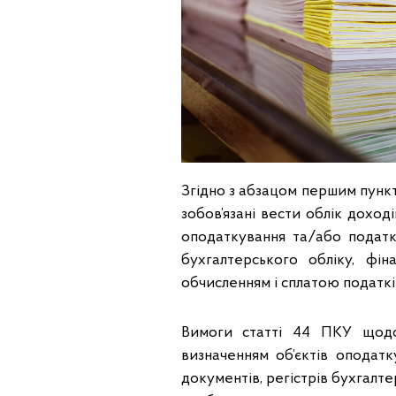
Згідно з абзацом першим пункт
зобов’язані вести облік доході
оподаткування та/або податко
бухгалтерського обліку, фіна
обчисленням і сплатою податкі
Вимоги статті 44 ПКУ щодо 
визначенням об’єктів оподатк
документів, регістрів бухгалтер