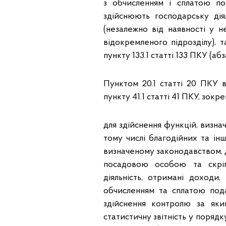
з обчисленням і сплатою под
здійснюють господарську дія
(незалежно від наявності у н
відокремленого підрозділу), т
пункту 133.1 статті 133 ПКУ (аб
Пунктом 20.1 статті 20 ПКУ в
пункту 41.1 статті 41 ПКУ, зокр
для здійснення функцій, визна
тому числі благодійних та ін
визначеному законодавством, д
посадовою особою та скріпл
діяльність, отримані доходи,
обчисленням та сплатою пода
здійснення контролю за як
статистичну звітність у порядку