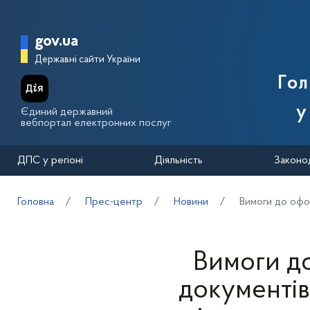
Перейти до основного вмісту
Головна сторінка Державної п
gov.ua
Державні сайти України
Го
у
Єдиний державний
вебпортал електронних послуг
ДПС у регіоні
Діяльність
Законо
Головна
Прес-центр
Новини
Вимоги до офор
Вимоги д
документів 