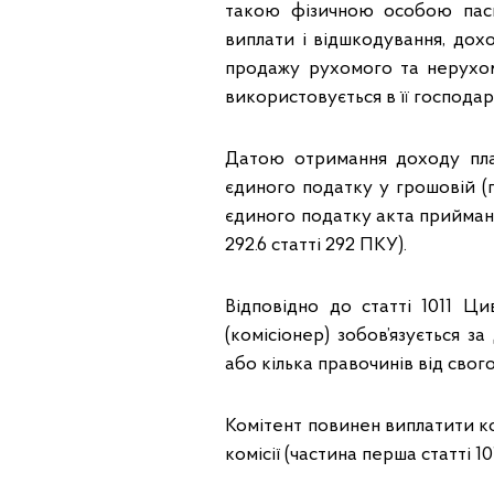
такою фізичною особою пасив
виплати і відшкодування, дох
продажу рухомого та нерухомо
використовується в її господарс
Датою отримання доходу пла
єдиного податку у грошовій (г
єдиного податку акта прийманн
292.6 статті 292 ПКУ).
Відповідно до статті 1011 Ц
(комісіонер) зобов’язується з
або кілька правочинів від свого
Комітент повинен виплатити ко
комісії (частина перша статті 1