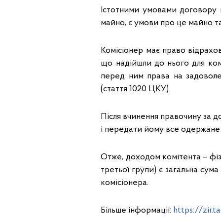
Істотними умовами договору к
майно, є умови про це майно та
Комісіонер має право відрахо
що надійшли до нього для ко
перед ним права на задоволе
(стаття 1020 ЦКУ).
Після вчинення правочину за д
і передати йому все одержане 
Отже, доходом комітента – фіз
третьої групи) є загальна сум
комісіонера.
Більше інформації:
https://zir