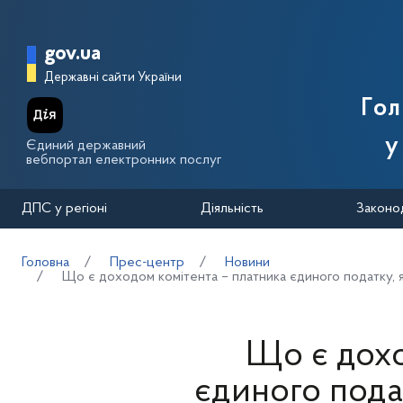
Перейти до основного вмісту
Головна сторінка Державної п
gov.ua
Державні сайти України
Го
у
Єдиний державний
вебпортал електронних послуг
ДПС у регіоні
Діяльність
Законо
Головна
Прес-центр
Новини
Що є доходом комітента – платника єдиного податку, 
Що є дохо
єдиного подат