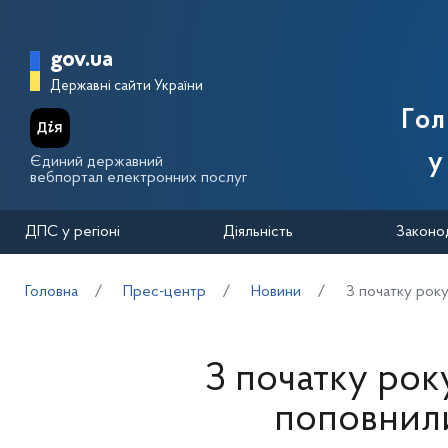
Перейти до основного вмісту
Головна сторінка Державної п
gov.ua
Державні сайти України
Го
у
Єдиний державний
вебпортал електронних послуг
ДПС у регіоні
Діяльність
Законо
Головна
Прес-центр
Новини
З початку року
З початку рок
поповнили