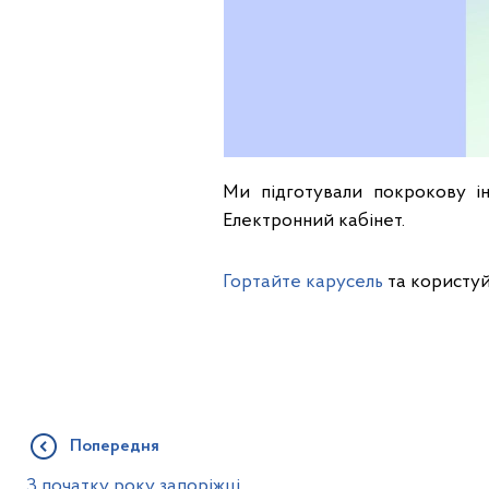
Ми підготували покрокову і
Електронний кабінет.
Гортайте карусель
та користуй
Попередня
З початку року запоріжці