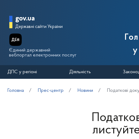
Перейти до основного вмісту
Головна сторінка Державної п
gov.ua
Державні сайти України
Го
у
Єдиний державний
вебпортал електронних послуг
ДПС у регіоні
Діяльність
Законо
Головна
Прес-центр
Новини
Податкові доку
Податков
листуйте