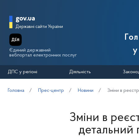
Перейти до основного вмісту
Головна сторінка Державної п
gov.ua
Державні сайти України
Го
у
Єдиний державний
вебпортал електронних послуг
ДПС у регіоні
Діяльність
Законо
Головна
Прес-центр
Новини
Зміни в реєстр
Зміни в реєс
детальний г