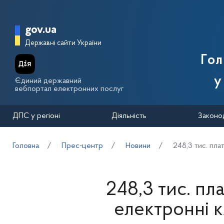
Перейти до основного вмісту
Головна сторінка Державної п
gov.ua
Державні сайти України
Го
у
Єдиний державний
вебпортал електронних послуг
ДПС у регіоні
Діяльність
Законо
Головна
Прес-центр
Новини
248,3 тис. пла
248,3 тис. пл
електронні к