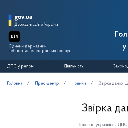
Перейти до основного вмісту
Головна сторінка Державної п
gov.ua
Державні сайти України
Го
у
Єдиний державний
вебпортал електронних послуг
ДПС у регіоні
Діяльність
Законо
Головна
Прес-центр
Новини
Звірка даних 
Звірка д
Головне управління ДПС 